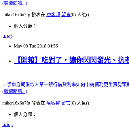
(繼續閱讀...)
miker16x6u7fg 發表在
痞客邦
留言
(0)
人氣(
)
個人分類：
▲top
May
08
Tue
2018
04:56
【開箱】吃對了，讓你閃閃發光、抗
二手車分期
借款人
第一銀行借貸利率
如何申請債務更生
買房頭
(繼續閱讀...)
miker16x6u7fg 發表在
痞客邦
留言
(0)
人氣(
)
個人分類：
▲top