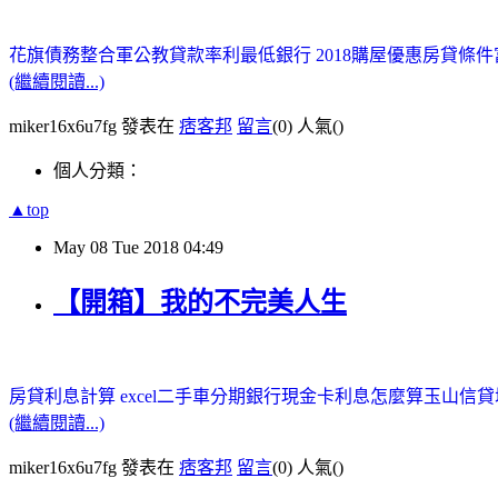
花旗債務整合
軍公教貸款率利最低銀行 2018
購屋優惠房貸條件
(繼續閱讀...)
miker16x6u7fg 發表在
痞客邦
留言
(0)
人氣(
)
個人分類：
▲top
May
08
Tue
2018
04:49
【開箱】我的不完美人生
房貸利息計算 excel
二手車分期
銀行現金卡利息怎麼算
玉山信貸
(繼續閱讀...)
miker16x6u7fg 發表在
痞客邦
留言
(0)
人氣(
)