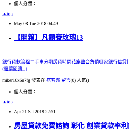
個人分類：
▲top
May
08
Tue
2018
04:49
【開箱】凡爾賽玫瑰13
銀行貸款流程
二手車分期
房貸時間
花旗整合負債
哪家銀行信貸
(繼續閱讀...)
miker16x6u7fg 發表在
痞客邦
留言
(0)
人氣(
)
個人分類：
▲top
Apr
21
Sat
2018
22:51
房屋貸款免費諮詢 彰化 創業貸款率利