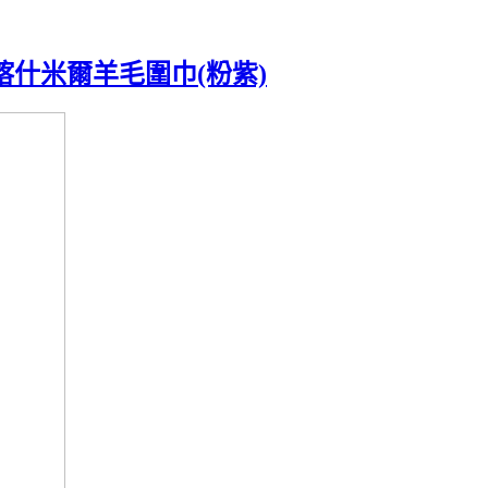
%喀什米爾羊毛圍巾(粉紫)