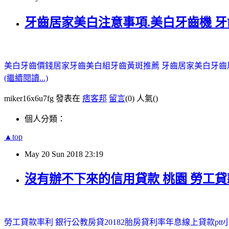
牙齒居家美白注意事項.美白牙齒機 
美白牙齒價錢
居家牙齒美白組
牙齒黃斑
推薦 牙齒居家美白
牙齒
(繼續閱讀...)
miker16x6u7fg 發表在
痞客邦
留言
(0)
人氣(
)
個人分類：
▲top
May
20
Sun
2018
23:19
沒有辦不下來的信用貸款 桃園 勞工貸
勞工貸款率利 銀行
公教房貸2018
2胎房貸利率年息
線上貸款ptt