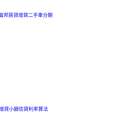
富邦房貸增貸
二手車分期
增貸
小額信貸利率算法