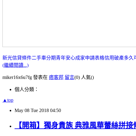
新光信貸條件
二手車分期
青年安心成家申請表格
信用破產多久
(繼續閱讀...)
miker16x6u7fg 發表在
痞客邦
留言
(0)
人氣(
)
個人分類：
▲top
May
08
Tue
2018
04:50
【開箱】獨身貴族 典雅風華蕾絲拼接條