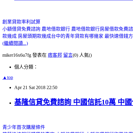
創業貸款率利試算
小額借貸免費諮詢 農地借款銀行 農地借款銀行
房屋借款免費諮
款幾成 房屋頭期款幾成
台中的青年貸款有哪幾家 最快速借錢方
(繼續閱讀...)
miker16x6u7fg 發表在
痞客邦
留言
(0)
人氣(
)
個人分類：
▲top
Apr
21
Sat
2018
22:50
基隆信貸免費諮詢 中國信託10萬 中國
青少年首次購屋條件